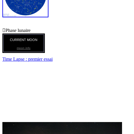

Phase lunaire
CURRENT MOON
moon info
Time Lapse : premier essai
Time Lapse ciel nocturne
Premiers essais d'animation type "TimeLapse".
Réalisation au 300d, réglages 1600 iso, poses de 20s au 50-200
mm, 50 au 1.8.
Montage avec BDSizer pour la taille et la compression, Xeview
conversion GIF et Unfree montage GIF animé. ( Uniquement des
logiciels libres )