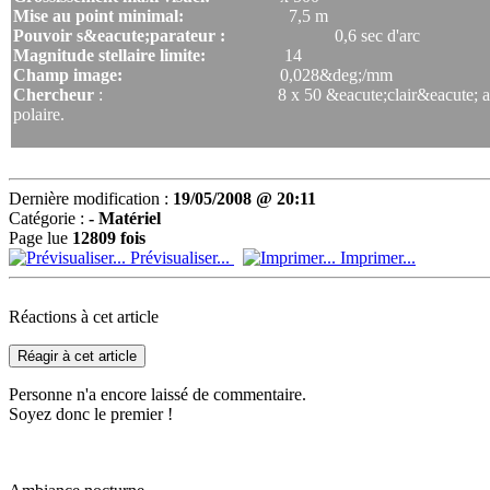
Mise au point minimal:
7,5 m
Pouvoir s&eacute;parateur :
0,6 sec d'arc
Magnitude stellaire limite:
14
Champ image:
0,028&deg;/mm
Chercheur
: 8 x 50 &eacute;clair&eacute; avec renvo
polaire.
Dernière modification :
19/05/2008 @ 20:11
Catégorie :
- Matériel
Page lue
12809 fois
Prévisualiser...
Imprimer...
Réactions à cet article
Réagir à cet article
Personne n'a encore laissé de commentaire.
Soyez donc le premier !