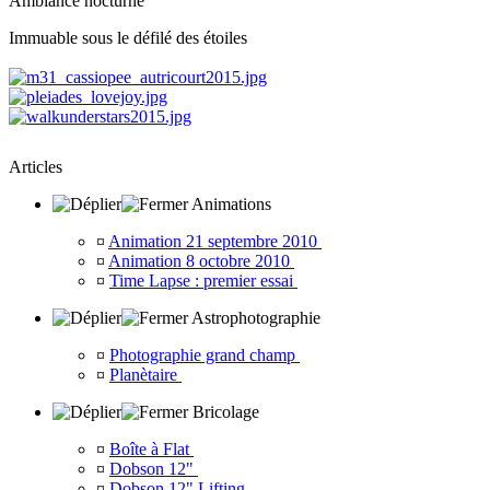
Ambiance nocturne
Immuable sous le défilé des étoiles
Articles
Animations
¤
Animation 21 septembre 2010
¤
Animation 8 octobre 2010
¤
Time Lapse : premier essai
Astrophotographie
¤
Photographie grand champ
¤
Planètaire
Bricolage
¤
Boîte à Flat
¤
Dobson 12"
¤
Dobson 12" Lifting