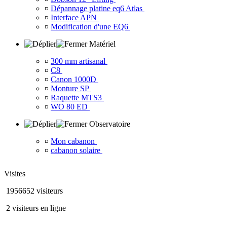
¤
Dépannage platine eq6 Atlas
¤
Interface APN
¤
Modification d'une EQ6
Matériel
¤
300 mm artisanal
¤
C8
¤
Canon 1000D
¤
Monture SP
¤
Raquette MTS3
¤
WO 80 ED
Observatoire
¤
Mon cabanon
¤
cabanon solaire
Visites
1956652 visiteurs
2 visiteurs en ligne