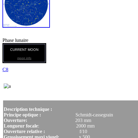
Phase lunaire
CURRENT MOON
moon info
C8
Super C8 plus
Description technique :
Principe optique :
Schmidt-cassegrain
Ouverture:
203 mm
Longueur focale
: 2000 mm
Ouverture relative :
f/10
Grossissement maxi visuel:
x 500